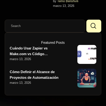
by 
Temo Berishvili
Retorno sobre la Inversión
marzo 13, 2026
Aquí va una confesión: al
inicio de mi …
Featured Posts
Cuándo Usar Zapier vs
Make.com vs Código
marzo 13, 2026
Personalizado
Cómo Definir el Alcance de
Proyectos de Automatización
marzo 13, 2026