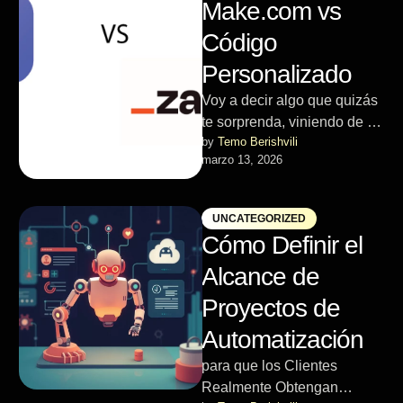
Make.com vs
Código
Personalizado
Voy a decir algo que quizás
te sorprenda, viniendo de un
by 
Temo Berishvili
desarrollador que escribe
marzo 13, 2026
código personalizado para
ganarse …
UNCATEGORIZED
Cómo Definir el
Alcance de
Proyectos de
Automatización
para que los Clientes
Realmente Obtengan